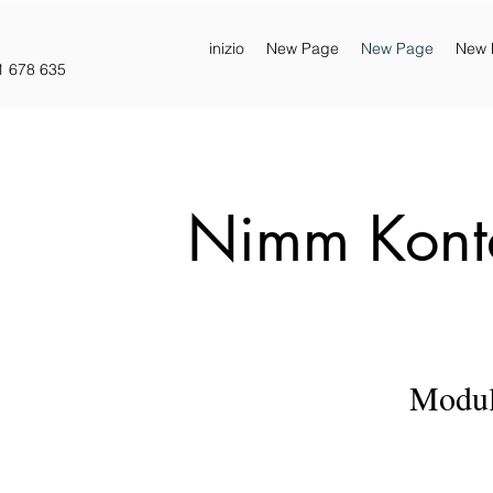
inizio
New Page
New Page
New 
1 678 635
Nimm Konta
Modul