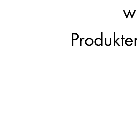
w
Produkt