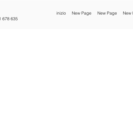
inizio
New Page
New Page
New 
1 678 635