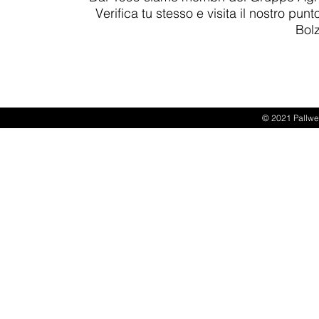
Verifica tu stesso e visita il nostro punt
Bol
Pallweber GmbH
impron
© 2021 Pallwebe