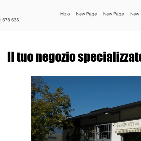
inizio
New Page
New Page
New 
1 678 635
Il tuo negozio specializzato