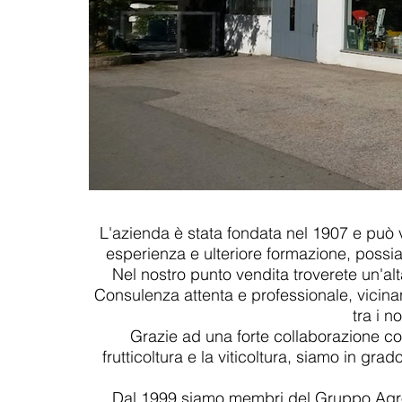
L'azienda è stata fondata nel 1907 e può v
esperienza e ulteriore formazione, possiamo
Nel nostro punto vendita troverete un'al
Consulenza attenta e professionale, vicinan
tra i n
Grazie ad una forte collaborazione co
frutticoltura e la viticoltura, siamo in grad
Dal 1999 siamo membri del Gruppo Agro A